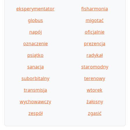
eksperymentator
fisharmonia
globus
migotać
napój
oficjalnie
oznaczenie
prezencja
psiątko
radykał
sanacja
staromodny
suborbitalny
terenowy
transmisja
wtorek
wychowawczy
żałosny
zespół
zgasić