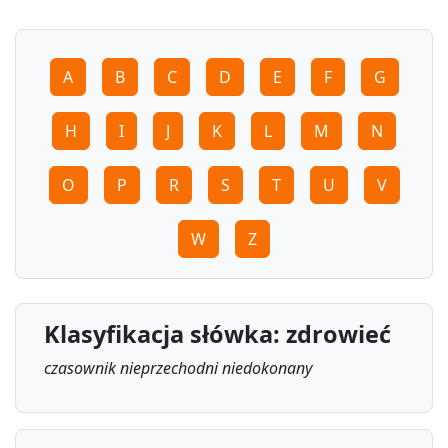
A
B
C
D
E
F
G
H
I
J
K
L
M
N
O
P
R
S
T
U
V
W
Z
Klasyfikacja słówka: zdrowieć
czasownik nieprzechodni niedokonany