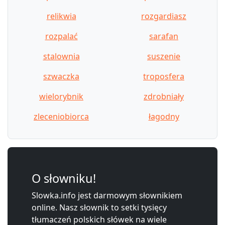
relikwia
rozgardiasz
rozpalać
sarafan
stalownia
suszenie
szwaczka
troposfera
wielorybnik
zdrobniały
zleceniobiorca
łagodny
O słowniku!
Slowka.info jest darmowym słownikiem
online. Nasz słownik to setki tysięcy
tłumaczeń polskich słówek na wiele