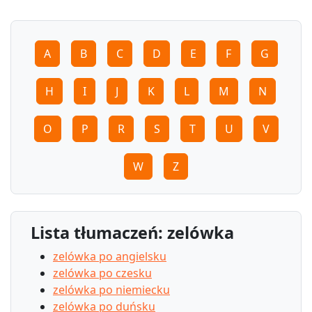
A
B
C
D
E
F
G
H
I
J
K
L
M
N
O
P
R
S
T
U
V
W
Z
Lista tłumaczeń: zelówka
zelówka po angielsku
zelówka po czesku
zelówka po niemiecku
zelówka po duńsku