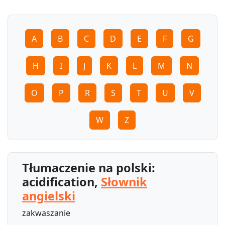
A
B
C
D
E
F
G
H
I
J
K
L
M
N
O
P
R
S
T
U
V
W
Z
Tłumaczenie na polski:
acidification,
Słownik
angielski
zakwaszanie