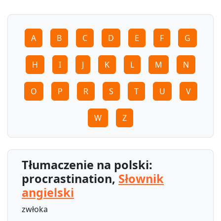
A
B
C
D
E
F
G
H
I
J
K
L
M
N
O
P
R
S
T
U
V
W
Z
Tłumaczenie na polski:
procrastination,
Słownik
angielski
zwłoka