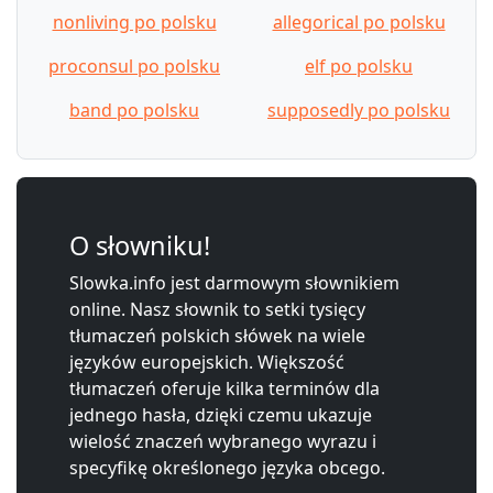
nonliving po polsku
allegorical po polsku
proconsul po polsku
elf po polsku
band po polsku
supposedly po polsku
O słowniku!
Slowka.info jest darmowym słownikiem
online. Nasz słownik to setki tysięcy
tłumaczeń polskich słówek na wiele
języków europejskich. Większość
tłumaczeń oferuje kilka terminów dla
jednego hasła, dzięki czemu ukazuje
wielość znaczeń wybranego wyrazu i
specyfikę określonego języka obcego.