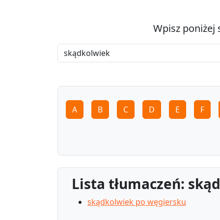
Wpisz poniżej 
A
B
C
D
E
F
Lista tłumaczeń: ską
skądkolwiek po węgiersku