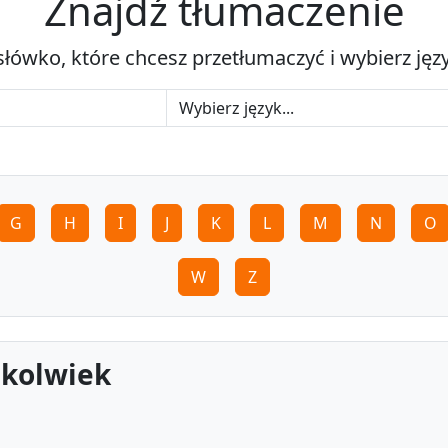
Znajdź tłumaczenie
słówko, które chcesz przetłumaczyć i wybierz jęz
G
H
I
J
K
L
M
N
O
W
Z
dkolwiek