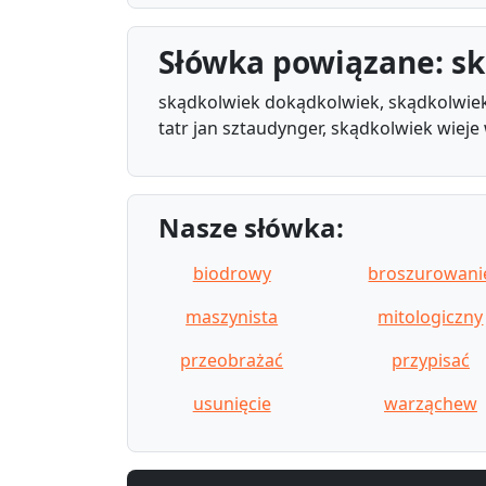
Słówka powiązane: s
skądkolwiek dokądkolwiek, skądkolwiek 
tatr jan sztaudynger, skądkolwiek wieje 
Nasze słówka:
biodrowy
broszurowani
maszynista
mitologiczny
przeobrażać
przypisać
usunięcie
warząchew