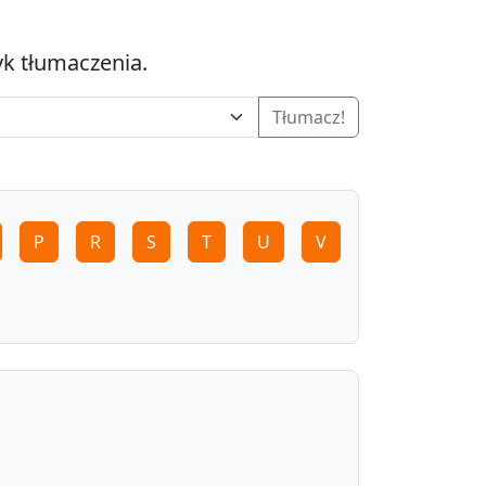
yk tłumaczenia.
Tłumacz!
P
R
S
T
U
V