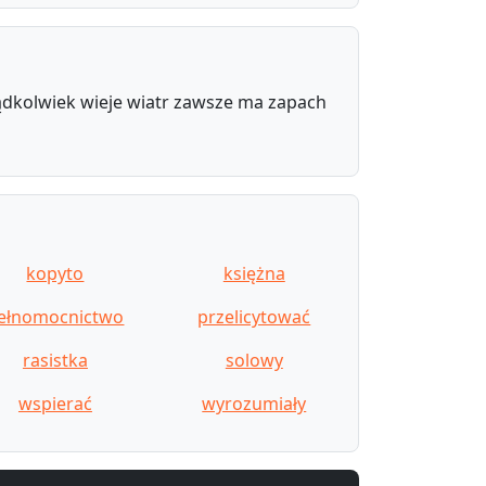
kądkolwiek wieje wiatr zawsze ma zapach
kopyto
księżna
ełnomocnictwo
przelicytować
rasistka
solowy
wspierać
wyrozumiały