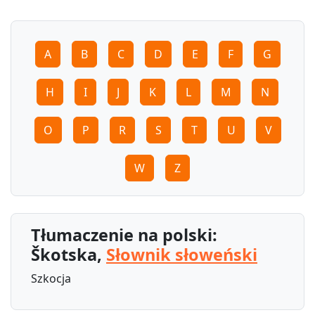
A
B
C
D
E
F
G
H
I
J
K
L
M
N
O
P
R
S
T
U
V
W
Z
Tłumaczenie na polski:
Škotska,
Słownik słoweński
Szkocja