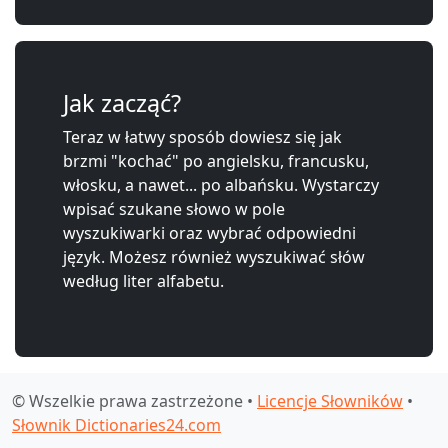
Jak zacząć?
Teraz w łatwy sposób dowiesz się jak
brzmi "kochać" po angielsku, francusku,
włosku, a nawet... po albańsku. Wystarczy
wpisać szukane słowo w pole
wyszukiwarki oraz wybrać odpowiedni
język. Możesz również wyszukiwać słów
według liter alfabetu.
© Wszelkie prawa zastrzeżone •
Licencje Słowników
•
Słownik Dictionaries24.com