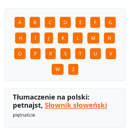
A
B
C
D
E
F
G
H
I
J
K
L
M
N
O
P
R
S
T
U
V
W
Z
Tłumaczenie na polski:
petnajst,
Słownik słoweński
piętnaście