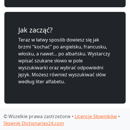
Jak zacząć?
Teraz w łatwy sposób dowiesz się jak
brzmi "kochać" po angielsku, francusku,
włosku, a nawet... po albańsku. Wystarczy
wpisać szukane słowo w pole
wyszukiwarki oraz wybrać odpowiedni
język. Możesz również wyszukiwać słów
według liter alfabetu.
© Wszelkie prawa zastrzeżone •
Licencje Słowników
•
Słownik Dictionaries24.com