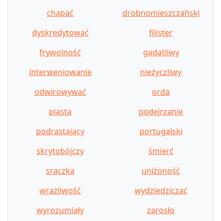
chapać
drobnomieszczański
dyskredytować
filister
frywolność
gadatliwy
interweniowanie
nieżyczliwy
odwirowywać
orda
piasta
podejrzanie
podrastający
portugalski
skrytobójczy
śmierć
sraczka
uniżoność
wrażliwość
wydziedziczać
wyrozumiały
zarosło