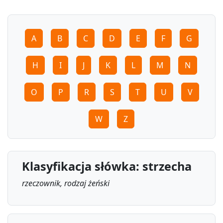
A
B
C
D
E
F
G
H
I
J
K
L
M
N
O
P
R
S
T
U
V
W
Z
Klasyfikacja słówka: strzecha
rzeczownik, rodzaj żeński