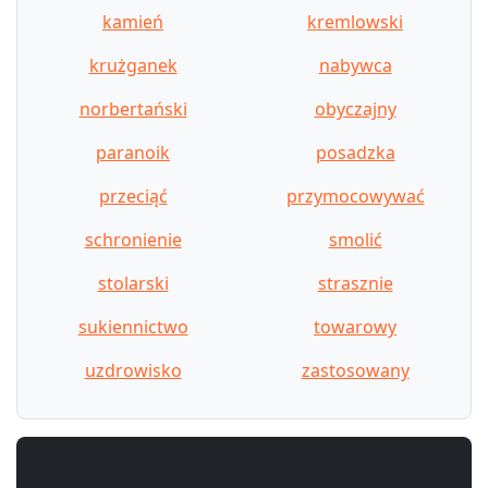
kamień
kremlowski
krużganek
nabywca
norbertański
obyczajny
paranoik
posadzka
przeciąć
przymocowywać
schronienie
smolić
stolarski
strasznie
sukiennictwo
towarowy
uzdrowisko
zastosowany