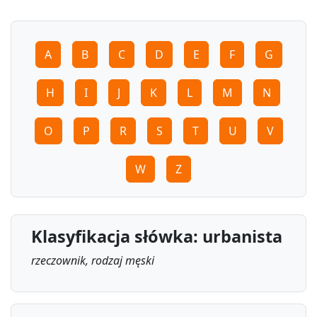
A
B
C
D
E
F
G
H
I
J
K
L
M
N
O
P
R
S
T
U
V
W
Z
Klasyfikacja słówka: urbanista
rzeczownik, rodzaj męski