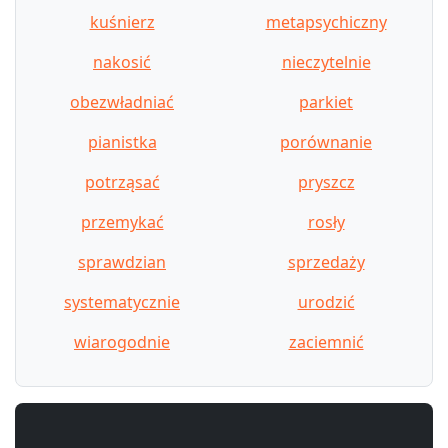
kuśnierz
metapsychiczny
nakosić
nieczytelnie
obezwładniać
parkiet
pianistka
porównanie
potrząsać
pryszcz
przemykać
rosły
sprawdzian
sprzedaży
systematycznie
urodzić
wiarogodnie
zaciemnić