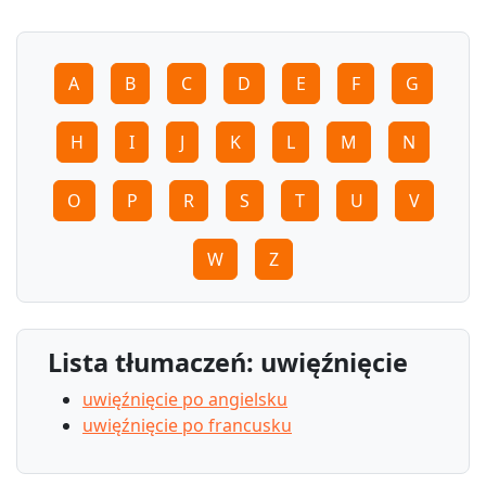
A
B
C
D
E
F
G
H
I
J
K
L
M
N
O
P
R
S
T
U
V
W
Z
Lista tłumaczeń: uwięźnięcie
uwięźnięcie po angielsku
uwięźnięcie po francusku