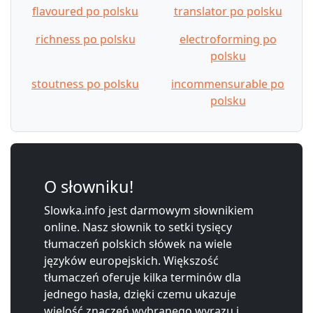
flavoured po polsku
translator po polsku
richness po polsku
electroforming po
polsku
stoutness po polsku
incommensurable po
polsku
O słowniku!
Slowka.info jest darmowym słownikiem
online. Nasz słownik to setki tysięcy
tłumaczeń polskich słówek na wiele
języków europejskich. Większość
tłumaczeń oferuje kilka terminów dla
jednego hasła, dzięki czemu ukazuje
wielość znaczeń wybranego wyrazu i