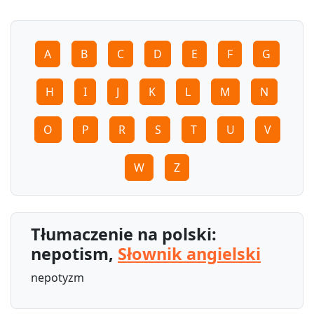
A
B
C
D
E
F
G
H
I
J
K
L
M
N
O
P
R
S
T
U
V
W
Z
Tłumaczenie na polski:
nepotism,
Słownik angielski
nepotyzm