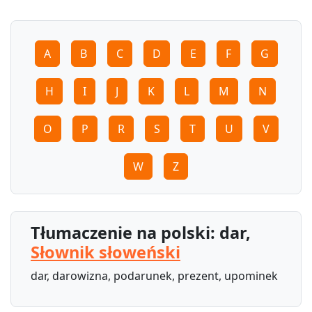
A
B
C
D
E
F
G
H
I
J
K
L
M
N
O
P
R
S
T
U
V
W
Z
Tłumaczenie na polski: dar,
Słownik słoweński
dar, darowizna, podarunek, prezent, upominek