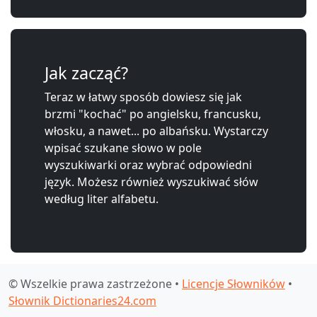
Jak zacząć?
Teraz w łatwy sposób dowiesz się jak
brzmi "kochać" po angielsku, francusku,
włosku, a nawet... po albańsku. Wystarczy
wpisać szukane słowo w pole
wyszukiwarki oraz wybrać odpowiedni
język. Możesz również wyszukiwać słów
według liter alfabetu.
© Wszelkie prawa zastrzeżone •
Licencje Słowników
•
Słownik Dictionaries24.com