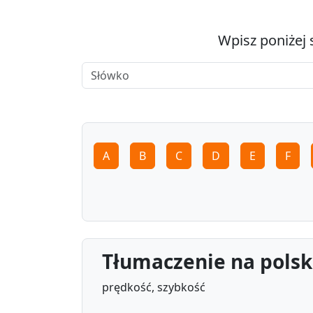
Wpisz poniżej 
A
B
C
D
E
F
Tłumaczenie na polski
prędkość, szybkość