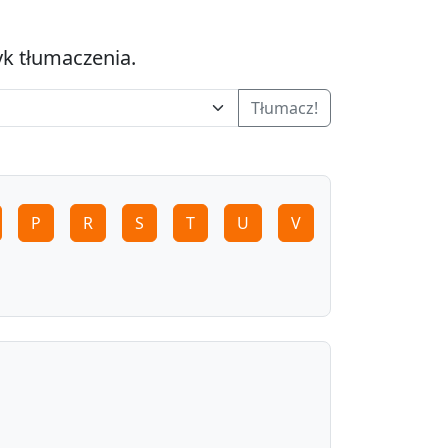
yk tłumaczenia.
Tłumacz!
P
R
S
T
U
V