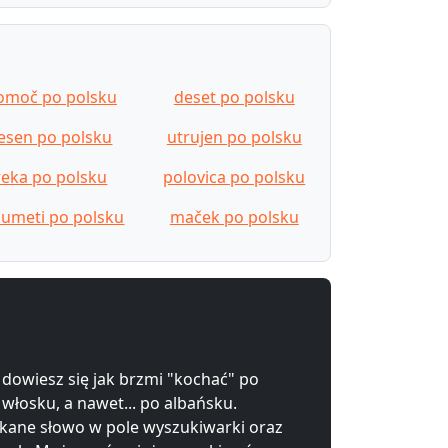
omoč po polsku
deset po polsku
esen po polsku
utrujen po polsku
reka po polsku
polovica po polsku
zumeti po polsku
maček po polsku
 dowiesz się jak brzmi "kochać" po
 włosku, a nawet... po albańsku.
kane słowo w pole wyszukiwarki oraz