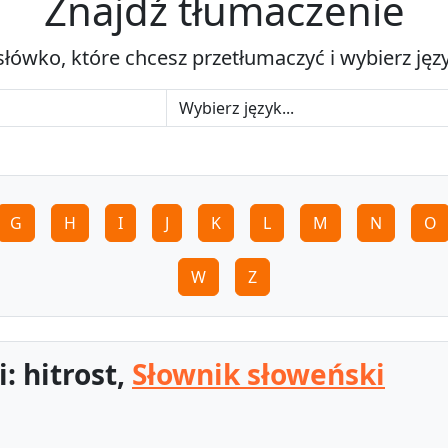
Znajdź tłumaczenie
słówko, które chcesz przetłumaczyć i wybierz jęz
G
H
I
J
K
L
M
N
O
W
Z
: hitrost,
Słownik słoweński