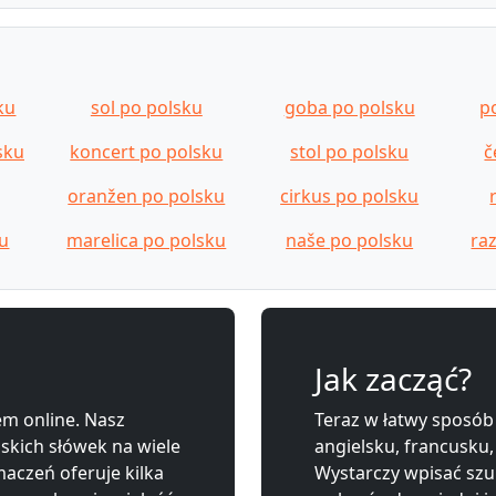
ku
sol po polsku
goba po polsku
p
sku
koncert po polsku
stol po polsku
č
oranžen po polsku
cirkus po polsku
ku
marelica po polsku
naše po polsku
ra
Jak zacząć?
m online. Nasz
Teraz w łatwy sposób
lskich słówek na wiele
angielsku, francusku,
aczeń oferuje kilka
Wystarczy wpisać szu