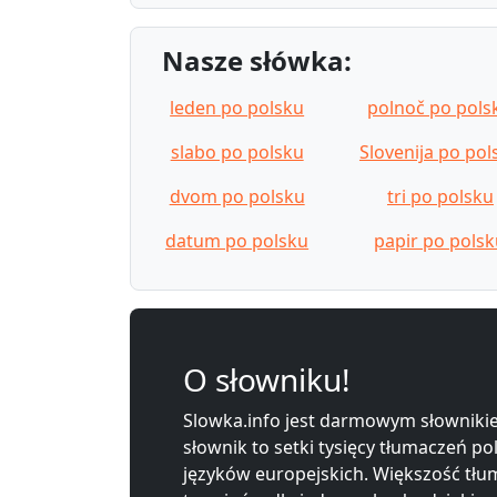
Nasze słówka:
leden po polsku
polnoč po pols
slabo po polsku
Slovenija po pol
dvom po polsku
tri po polsku
datum po polsku
papir po pols
O słowniku!
Slowka.info jest darmowym słownikie
słownik to setki tysięcy tłumaczeń po
języków europejskich. Większość tłum