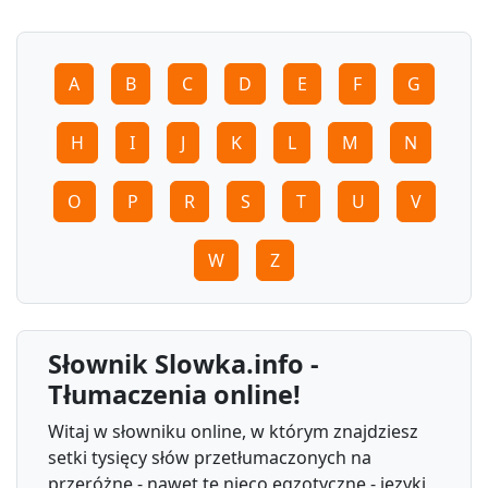
A
B
C
D
E
F
G
H
I
J
K
L
M
N
O
P
R
S
T
U
V
W
Z
Słownik Slowka.info -
Tłumaczenia online!
Witaj w słowniku online, w którym znajdziesz
setki tysięcy słów przetłumaczonych na
przeróżne - nawet te nieco egzotyczne - języki