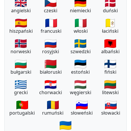
angielski
czeski
niemiecki
duński
hiszpański
francuski
włoski
łaciński
norweski
rosyjski
szwedzki
albański
bułgarski
białoruski
estoński
fiński
grecki
chorwacki
węgierski
litewski
portugalski
rumuński
słoweński
słowacki