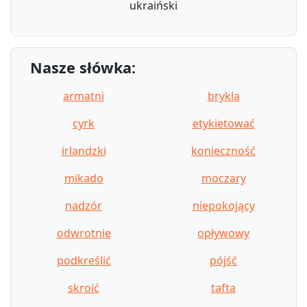
ukraiński
Nasze słówka:
armatni
brykla
cyrk
etykietować
irlandzki
konieczność
mikado
moczary
nadzór
niepokojący
odwrotnie
opływowy
podkreślić
pójść
skroić
tafta